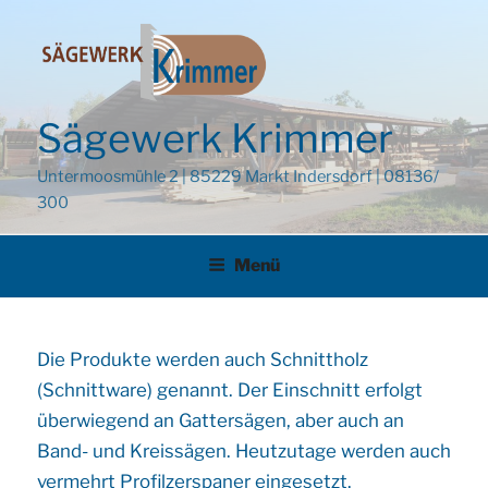
Zum
Inhalt
springen
Sägewerk Krimmer
Untermoosmühle 2 | 85229 Markt Indersdorf | 08136/
300
Menü
Die Produkte werden auch Schnittholz
(Schnittware) genannt. Der Einschnitt erfolgt
überwiegend an Gattersägen, aber auch an
Band- und Kreissägen. Heutzutage werden auch
vermehrt Profilzerspaner eingesetzt.